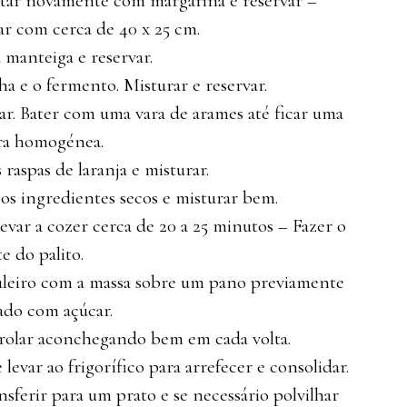
Untar novamente com margarina e reservar –
ar com cerca de 40 x 25 cm.
 manteiga e reservar.
ha e o fermento. Misturar e reservar.
car. Bater com uma vara de arames até ficar uma
ra homogénea.
 raspas de laranja e misturar.
 os ingredientes secos e misturar bem.
evar a cozer cerca de 20 a 25 minutos – Fazer o
te do palito.
buleiro com a massa sobre um pano previamente
ado com açúcar.
enrolar aconchegando bem em cada volta.
evar ao frigorífico para arrefecer e consolidar.
sferir para um prato e se necessário polvilhar