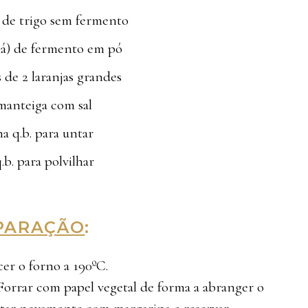
a de trigo sem fermento
há) de fermento em pó
 de 2 laranjas grandes
manteiga com sal
a q.b. para untar
.b. para polvilhar
PARAÇÃO
:
cer o forno a 190ºC.
orrar com papel vegetal de forma a abranger o