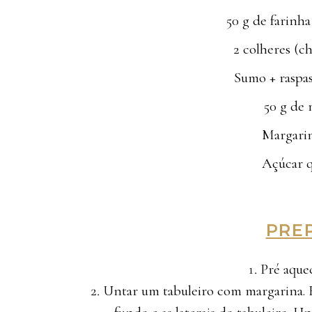
50 g de farinh
2 colheres (c
Sumo + raspas
50 g de 
Margarin
Açúcar q
PRE
Pré aque
Untar um tabuleiro com margarina. F