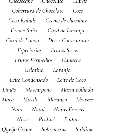
Cheesecake
Chocolate
Claras
Cobertura de Chocolate
Coco
Coco Ralado
Creme de chocolate
Creme Suíço
Curd de Laranja
Curd de Limão
Doces Conventuais
Especiarias
Frutos Secos
Frutos Vermelhos
Ganache
Gelatina
Laranja
Leite Condensado
Leite de Coco
Limão
Mascarpone
Massa Folhada
Maçã
Mirtilo
Morango
Mousses
Nata
Natal
Natas Frescas
Nozes
Praliné
Pudim
Queijo Creme
Sobremesas
Sublime