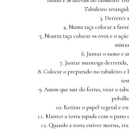
fundo e as laterais do tabuleiro. 
Tabuleiro retangul
Derreter a
Numa taça colocar a farin
Noutra taça colocar os ovos e o açú
mistu
Juntar o sumo e as
Juntar manteiga derretida,
Colocar o preparado no tabuleiro e l
tes
Assim que sair do forno, virar o ta
polvilh
Retirar o papel vegetal e 
Manter a torta tapada com o pano e l
Quando a torta estiver morna, tran