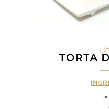
Jane
TORTA 
INGR
500