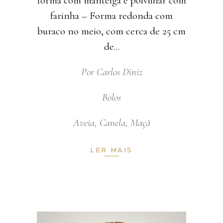
forma com manteiga e polvilhar com
farinha – Forma redonda com
buraco no meio, com cerca de 25 cm
de
Por
Carlos Diniz
Bolos
Aveia
,
Canela
,
Maçã
LER MAIS