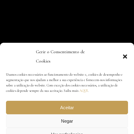
Gerir o Consentimento de
Cookies
Usamos cookies necessários ao funcionamento do website e, cookies de desempenho e
segmentação que nos ajudam a melhor a sua experiência e fornecem-nos informações
sobre a utilização do website. Com exceção dos cookies necessários, a utilização de
cookies depende sempre da sua aceitação. Saiba mais
AQUI
.
Aceitar
Negar