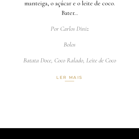
manteiga, o açúcar e o leite de coco.
Bater
Por
Carlos Diniz
Bolos
Batata Doce
,
Coco Ralado
,
Leite de Coco
LER MAIS