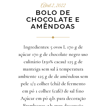
Abril 2, 2022
BOLO DE
CHOCOLATE E
AMÊNDOAS
Ingredientes: 5 ovos L 170 g de
açúcar 170 g de chocolate negro uso
culinário (±50% cacau) 125 g de
manteiga sem sal à temperatura
ambiente 125 g de de amêndoas sem
pele 1/2 colher (chá) de fermento
em pó 1 colher (café) de sal fino
Açúcar em pó q.b. para decoração
Framboesas q.b. para decoração