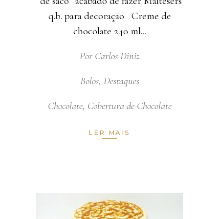
“de saco” acabado de fazer Maltesers
q.b. para decoração Creme de
chocolate 240 ml
Por
Carlos Diniz
Bolos
,
Destaques
Chocolate
,
Cobertura de Chocolate
LER MAIS