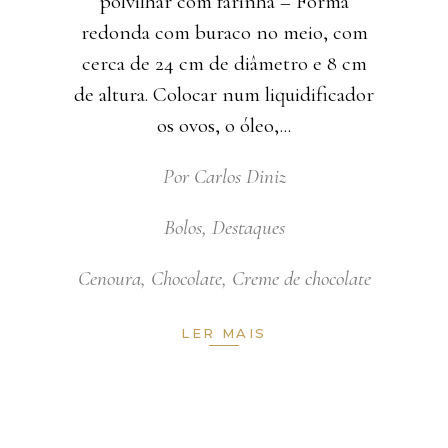
polvilhar com farinha – Forma
redonda com buraco no meio, com
cerca de 24 cm de diâmetro e 8 cm
de altura. Colocar num liquidificador
os ovos, o óleo,
Por
Carlos Diniz
Bolos
,
Destaques
Cenoura
,
Chocolate
,
Creme de chocolate
LER MAIS