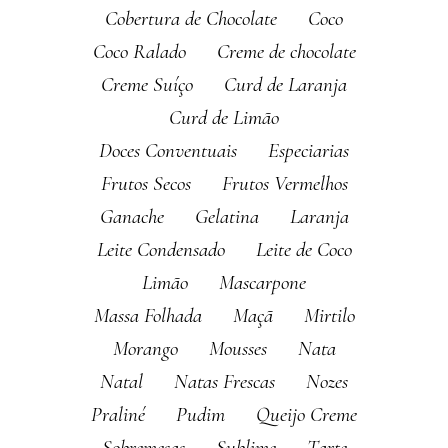
Cobertura de Chocolate
Coco
Coco Ralado
Creme de chocolate
Creme Suíço
Curd de Laranja
Curd de Limão
Doces Conventuais
Especiarias
Frutos Secos
Frutos Vermelhos
Ganache
Gelatina
Laranja
Leite Condensado
Leite de Coco
Limão
Mascarpone
Massa Folhada
Maçã
Mirtilo
Morango
Mousses
Nata
Natal
Natas Frescas
Nozes
Praliné
Pudim
Queijo Creme
Sobremesas
Sublime
Tarte