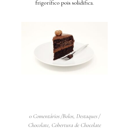
frigorífico pois solidifica.
0 Comentários
Bolos
,
Destaques
Chocolate
,
Cobertura de Chocolate